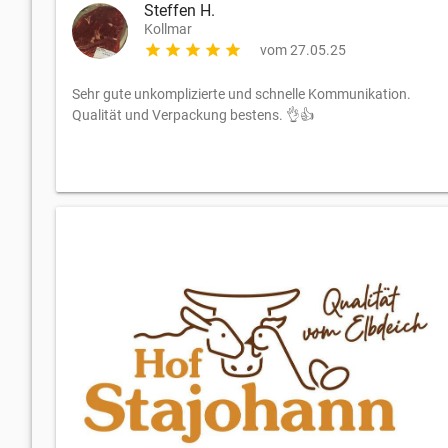
Steffen H.
Kollmar
star
star
star
star
star
vom 27.05.25
Sehr gute unkomplizierte und schnelle Kommunikation.
Qualität und Verpackung bestens. 👌👍