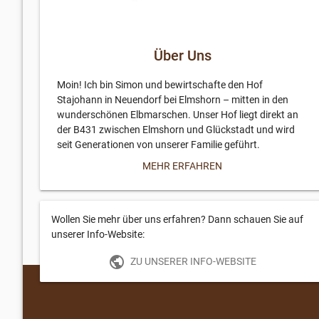
Über Uns
Moin! Ich bin Simon und bewirtschafte den Hof
Stajohann in Neuendorf bei Elmshorn – mitten in den
wunderschönen Elbmarschen. Unser Hof liegt direkt an
der B431 zwischen Elmshorn und Glückstadt und wird
seit Generationen von unserer Familie geführt.
MEHR ERFAHREN
Bei uns dreht sich alles um nachhaltige Landwirtschaft
und hochwertige, regionale Produkte. Wir halten Rinder,
Schafe und Hühner und setzen auf eine artgerechte
Wollen Sie mehr über uns erfahren? Dann schauen Sie auf
Haltung. Unsere Kühe und Kälber verbringen den
unserer Info-Website:
Sommer auf der Weide, unsere Schafe sind als
Küstenschützer auf dem Elbdeich unterwegs, und unsere
public
ZU UNSERER INFO-WEBSITE
Hühner legen täglich frische Eier, die wir direkt auf dem
Hof sortieren und verkaufen.
Bei uns findet ihr alles von frischen Eiern über Rindfleisch