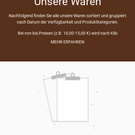
Unsere Waren
Nachfolgend finden Sie alle unsere Waren sortiert und gruppiert
nach Datum der Verfügbarkeit und Produktkategorien.
Bei von-bis Preisen (z.B. 10,00-15,00 €) wird nach Kilo
abgerechnet und die tatsächliche Größe kann variieren, da es ein
MEHR ERFAHREN
natürliches Produkt ist. Bei der Übergabe wird gewogen und der
Preis festgelegt.
Alle Preise inkl. MwSt., mehr Informationen zu den
Versandkosten im Abschnitt
Lieferung & Zahlung
auf dieser Seite